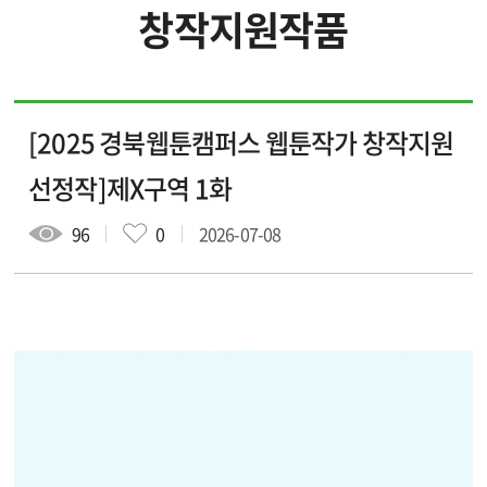
창작지원작품
입주 작가
입주 기업
[2025 경북웹툰캠퍼스 웹툰작가 창작지원
창작지원작품
웹툰배경에셋
선정작]제X구역 1화
브랜드웹툰
96
0
2026-07-08
작가소개
작품소개