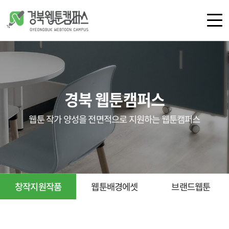
로그인
회원가입
경북 웹툰캠퍼스
캠퍼스 소개
공간 안내
웹툰 작가 양성을 전면적으로 지원하는 웹툰캠퍼스
오시는 길
공지사항
언론보도
갤러리
창작지원작품
웹툰배경에셋
브랜드웹툰
교육
지원 사업