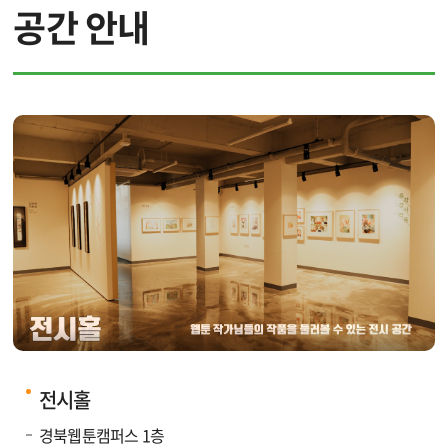
공간 안내
입주 작가
입주 기업
창작지원작품
웹툰배경에셋
브랜드웹툰
작가소개
작품소개
전시홀
경북웹툰캠퍼스 1층